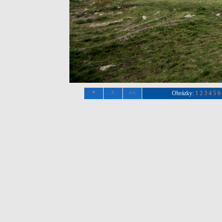
*
^
<<
Obrázky:
1
2
3
4
5
6