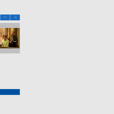
>>
>|