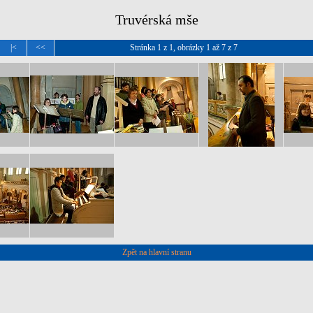
Truvérská mše
|<
<<
Stránka 1 z 1, obrázky 1 až 7 z 7
Zpět na hlavní stranu